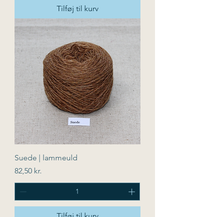
Tilføj til kurv
Suede | lammeuld
Pris
82,50 kr.
Tilføj til kurv