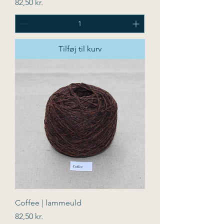
Pris
82,50 kr.
Tilføj til kurv
Coffee | lammeuld
Pris
82,50 kr.