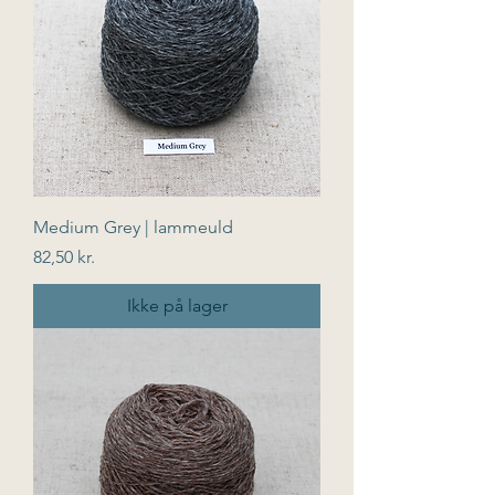
Medium Grey | lammeuld
Pris
82,50 kr.
Ikke på lager