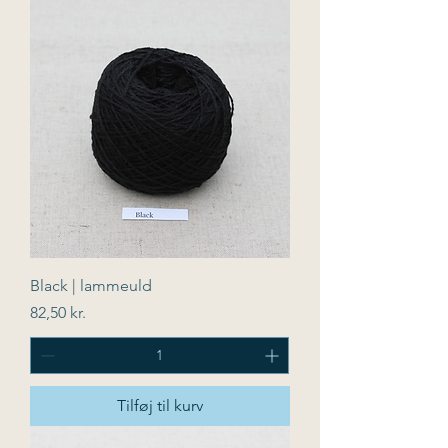
Black | lammeuld
Pris
82,50 kr.
Tilføj til kurv