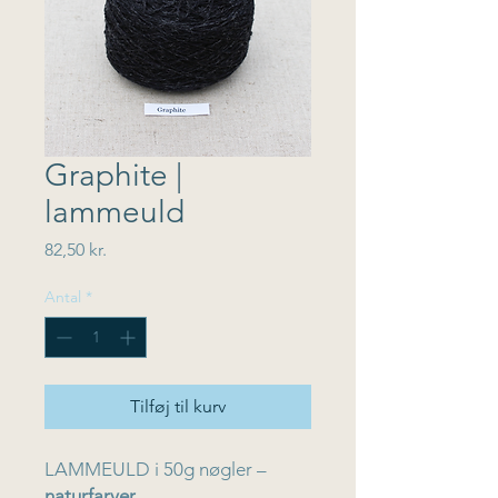
Graphite |
lammeuld
Pris
82,50 kr.
Antal
*
Tilføj til kurv
LAMMEULD i 50g nøgler –
naturfarver