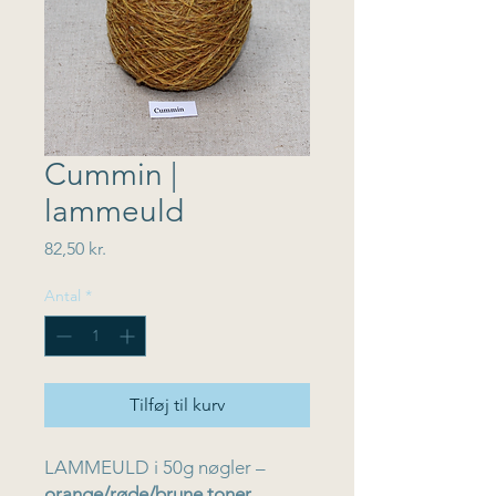
Cummin |
lammeuld
Pris
82,50 kr.
Antal
*
Tilføj til kurv
LAMMEULD i 50g nøgler –
orange/røde/brune toner