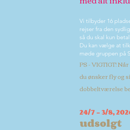
Vi tilbyder 16 plads
rejser fra den sydli
så du skal kun beta
Du kan vælge at tilk
møde gruppen på S
PS - VIGTIGT! Når
du ønsker fly og s
dobbeltværelse be
24/7 - 3/8, 20
udsolgt