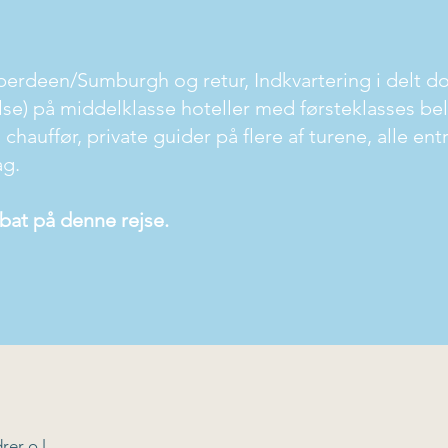
/Aberdeen/Sumburgh og retur, Indkvartering i delt 
else) på middelklasse hoteller med førsteklasses be
hauffør, private guider på flere af turene, alle entr
ag.
bat på denne rejse.
rer o.l