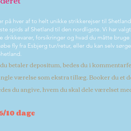
er på hver af to helt unikke strikkerejser til Shetlan
gste spids af Shetland til den nordligste. Vi har valg
le drikkevarer, forsikringer og hvad du måtte bru
øbe fly fra Esbjerg tur/retur, eller du kan selv sørg
hetland.
 du betaler depositum, bedes du i kommentarfe
ingle værelse som ekstra tillæg. Booker du et d
des du angive, hvem du skal dele værelset me
26/10 dage