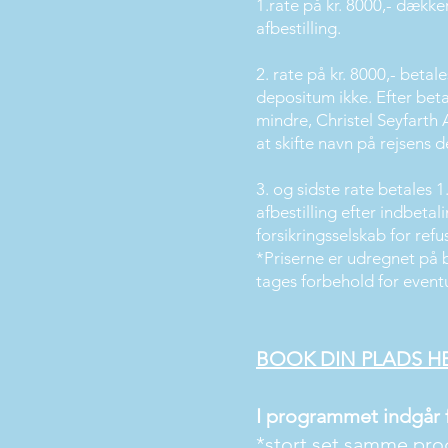
1.rate på kr. 8000,- dækk
afbestilling.
2. rate på kr. 8000,- beta
depositum ikke. Efter beta
mindre, Christel Seyfarth 
at skifte navn på rejsens 
3. og sidste rate betales 
afbestilling efter indbetali
forsikringsselskab for refus
*Priserne er udregnet på 
tages forbehold for event
BOOK DIN PLADS H
I programmet indgår
​*stort set samme pro