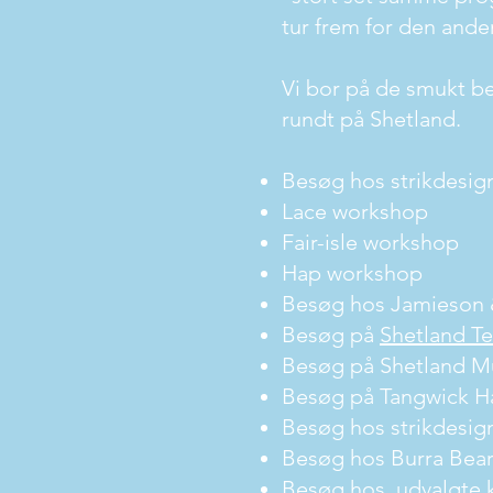
tur frem for den anden
Vi bor på de smukt b
run
dt på Shetland.
Besøg hos strikdesig
Lace workshop
Fair-isle workshop
Hap workshop
Besøg hos Jamieson &
Besøg på
Shetland T
Besøg på Shetland M
Besøg på Tangwick 
Besøg hos strikdesig
Besøg hos Burra Bea
Besøg hos udvalgte 