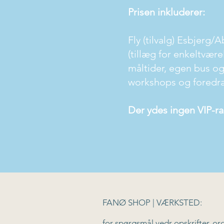
Prisen inkluderer:
Fly (tilvalg) Esbjerg
(tillæg for enkeltvær
måltider, egen bus og c
workshops og foredr
Der ydes ingen VIP-ra
F
ANØ SHOP | VÆRKSTED:
for spørgsmål vedr opskrifter, ord