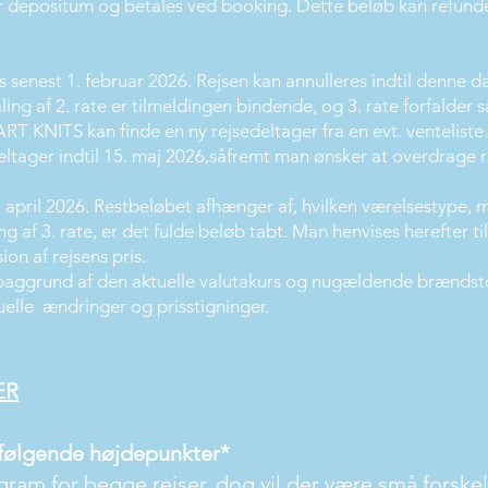
er depositum og betales ved booking. Dette beløb kan refund
les senest 1. februar 2026. Rejsen kan annulleres indtil denne 
ling af 2. rate er tilmeldingen bindende, og 3. rate forfalder
ART KNITS kan finde en ny rejsedeltager fra en evt. ventelist
deltager indtil 15. maj 2026,såfremt man ønsker at overdrage r
1. april 2026. Restbeløbet afhænger af, hvilken værelsestype, m
ng af 3. rate, er det fulde beløb tabt. Man henvises herefter til
ion af rejsens pris.
baggrund af den aktuelle valutakurs og nugældende brændstof
uelle ændringer og prisstigninger.
ER
 følgende højdepunkter*
gram for begge rejser, dog vil der være små forske