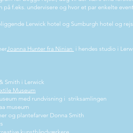
 på f.eks. undervisere og hvor et par enkelte event
eliggende Lerwick hotel og Sumburgh hotel og rejs
ner
Joanna Hunter fra Ninian
i hendes studio i Lerw
 Smith i Lerwick
extile Museum
useum med rundvisning i striksamlingen
Haa museum
ner og plantefarver Donna Smith
rs
kreative kunsthåndværkere