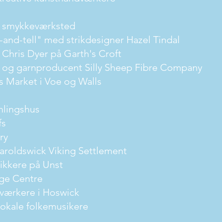
e smykkeværksted
and-tell" med strikdesigner Hazel Tindal
Chris Dyer på Garth's Croft
 og garnproducent Silly Sheep Fibre Company
s Market i Voe og Walls
lingshus
fs
ry
aroldswick Viking Settlement
rikkere på Unst
ge Centre
v
ærkere i Hoswick
lokale folkemusikere