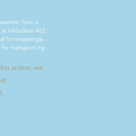
dsøerne, hvor vi
t at inkludere ALT,
ge af lommepenge.
e for transport og
ltet anføre, om
elt
d.