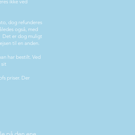
eres ikke ved
dato, dog refunderes
 således også, med
e. Det er dog muligt
ejsen til en anden.
an har bestilt. Ved
 sit
s priser. Der
lle på den ene