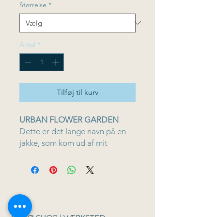
Størrelse
*
Antal
*
Tilføj til kurv
URBAN FLOWER GARDEN
Dette er det lange navn på en
jakke, som kom ud af mit
seneste besøg i New york.
Jakken har et grafisk mønster,
der symboliserer alle
skyskraberne og New Yorks lige
gader, og blomsterne er de
urbane nytte- og blomsterhaver,