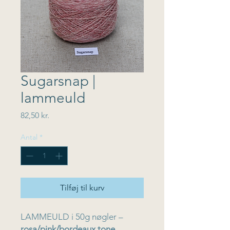
Sugarsnap |
lammeuld
Pris
82,50 kr.
Antal
*
Tilføj til kurv
LAMMEULD i 50g nøgler –
rosa/pink/bordeaux tone