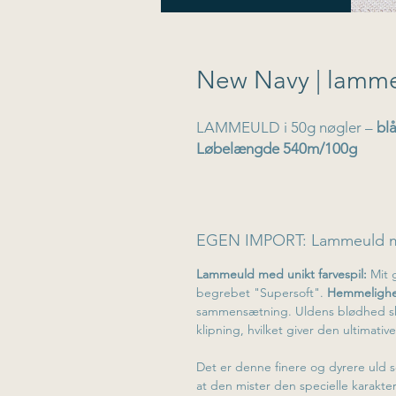
New Navy | lamm
LAMMEULD i 50g nøgler –
bl
Løbelængde 540m/100g
EGEN IMPORT: Lammeuld med
Lammeuld med unikt farvespil:
Mit 
begrebet "Supersoft".
Hemmeligh
sammensætning. Uldens blødhed sky
klipning, hvilket giver den ultimativ
Det er denne finere og dyrere uld s
at den mister den specielle karakt