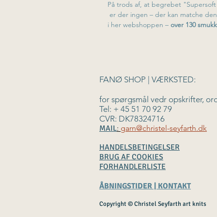
På trods af, at begrebet "Supersof
er der ingen – der kan matche den o
i her webshoppen –
over 130 smukk
F
ANØ SHOP | VÆRKSTED:
for spørgsmål vedr opskrifter, ord
Tel: + 45 51 70 92 79
CVR: DK78324716
MAIL
:
garn@christel-seyfarth.dk
HANDELSBETINGELSER
BRUG AF COOKIES
FORHANDLERLISTE
ÅBNINGSTIDER | KONTAKT
Copyright © Christel Seyf
arth art knits