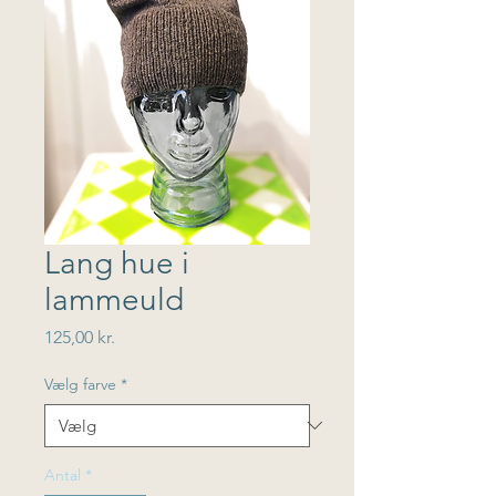
Lang hue i
lammeuld
Pris
125,00 kr.
Vælg farve
*
Antal
*