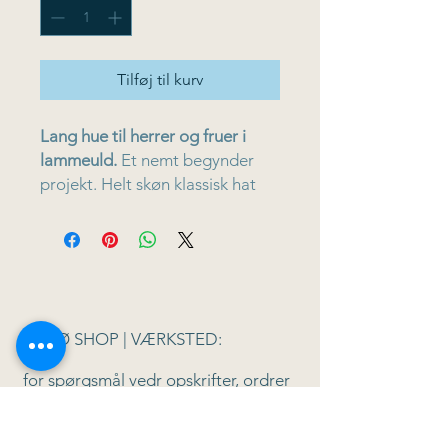
Tilføj til kurv
Lang hue til herrer og fruer i
lammeuld.
Et nemt begynder
projekt. Helt skøn klassisk hat
med bred ribbort - bøj den op,
og det er en almindelig hat eller
lad den være slået ned, og det
bliver til en lang hat. Super
anvendelig hat, som er meget
populær som garnkit. Vælg farve
F
ANØ SHOP | VÆRKSTED:
for spørgsmål vedr opskrifter, ordrer
o.l
Tel: +
45 51 70 92 79
CVR: DK78324716