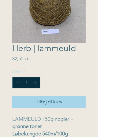
Herb | lammeuld
Pris
82,50 kr.
Antal
*
Tilføj til kurv
LAMMEULD i 50g nøgler –
grønne toner
Løbelængde 540m/100g