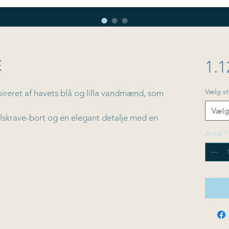
E
1.1
Vælg st
ireret af havets blå og lilla vandmænd, som
.
Vælg
alskrave-bort og en elegant detalje med en
mønster går igen i ærmerne og rammer
Antal
*
 ind.
ver til ærmer og bul, og en
til indvendige belægninger og bundfarve i
tr. S/M, L/XL og XXL
cm