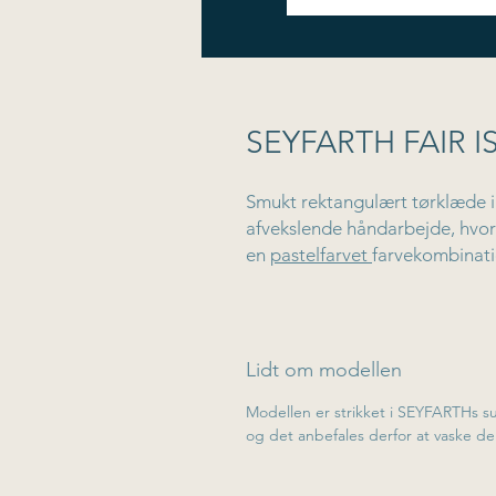
SEYFARTH FAIR 
Smukt rektangulært tørklæde i 
afvekslende håndarbejde, hvor 
en
pastelfarvet
farvekombinati
Mål:
bredde: 25 cm
Længde: 170 cm
Modellen er strikket på rundp
Lidt om modellen
Du skal bruge
rundpind 3.5 mm
Modellen er strikket i SEYFARTHs su
og det anbefales derfor at vaske 