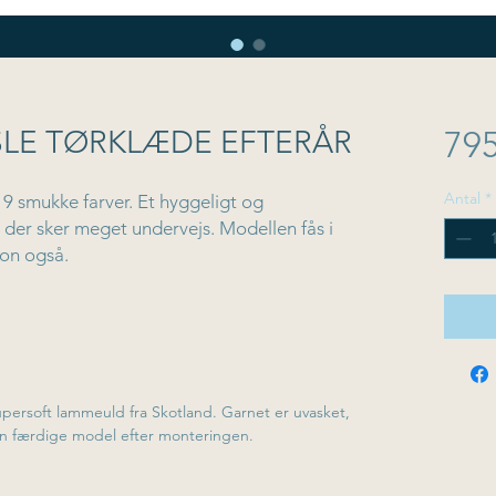
ISLE TØRKLÆDE EFTERÅR
795
Antal
*
9 smukke farver. Et hyggeligt og
der sker meget undervejs. Modellen fås i
on også.
ind og syet sammen i enderne.
, 40 cm samt 2 hjælpep til aflukning
persoft lammeuld fra Skotland. Garnet er uvasket,
den færdige model efter monteringen.